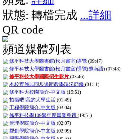
狀態:
轉檔完成
...詳細
QR code
頻道媒體列表
修平科技大學圖書館(松月書室)導覽
(09:47)
修平科技大學圖書館(松月書室)導覽(越南語)
(07:48)
修平科技大學國際招生影片
(03:46)
本校實施非同步遠距教學現況節錄
(01:11)
修平科大校園簡介-中文版
(15:51)
拍攝吧!我的大學生活
(01:49)
工程學院簡介-中文版
(03:04)
修平科技學109學年度畢業典禮
(19:51)
管理學院簡介-中文版
(02:07)
觀創學院簡介-中文版
(02:09)
國際學院簡介-中文版
(00:53)